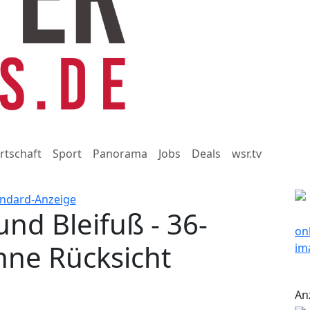
rtschaft
Sport
Panorama
Jobs
Deals
wsr.tv
nd Bleifuß - 36-
hne Rücksicht
An