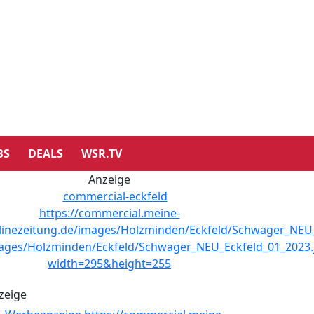
BS
DEALS
WSR.TV
Anzeige
zeige