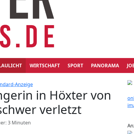
LAULICHT
WIRTSCHAFT
SPORT
PANORAMA
JO
gerin in Höxter von
schwer verletzt
er: 3 Minuten
An