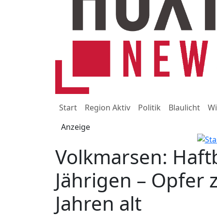
Start
Region Aktiv
Politik
Blaulicht
Wi
Anzeige
Volkmarsen: Haft
Jährigen – Opfer 
Jahren alt