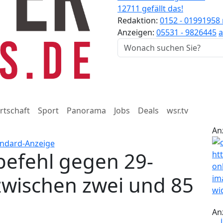
12711 gefällt das!
Redaktion:
0152 - 01991958
Anzeigen:
05531 - 9826445
a
rtschaft
Sport
Panorama
Jobs
Deals
wsr.tv
An
befehl gegen 29-
zwischen zwei und 85
An