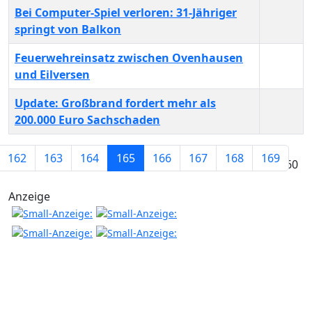
Bei Computer-Spiel verloren: 31-Jähriger
springt von Balkon
Feuerwehreinsatz zwischen Ovenhausen
und Eilversen
Update: Großbrand fordert mehr als
200.000 Euro Sachschaden
Beiträge
162
163
164
165
166
167
168
169
Seite 165 von 260
Anzeige