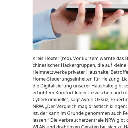
Kreis Höxter (red). Vor kurzem warnte das
chinesischer Hackergruppen, die auf kleine
Heimnetzwerke privater Haushalte. Betroffe
Home-Steuerungseinheiten für Heizung, Lich
die Digitalisierung unserer Haushalte gibt 
erhöhtem Komfort leider inzwischen auch im
Cyberkriminelle“, sagt Ayten Öksüz, Experti
NRW. „Der Vergleich mag drastisch klingen:
ist, der kann im Grunde genommen auch Fe
lassen.“ Die Verbraucherzentrale NRW gibt d
WLAN und drahtlosen Geräten bei sich zu H