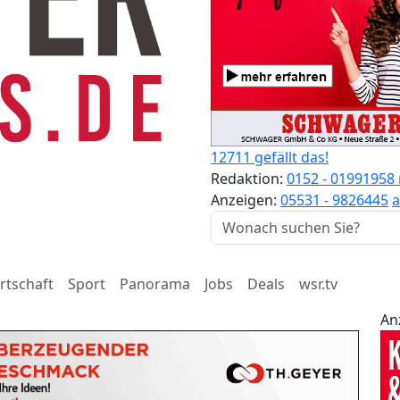
12711 gefällt das!
Redaktion:
0152 - 01991958
Anzeigen:
05531 - 9826445
a
rtschaft
Sport
Panorama
Jobs
Deals
wsr.tv
An