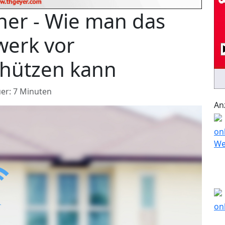
cher - Wie man das
werk vor
chützen kann
er: 7 Minuten
An