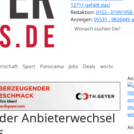
12711 gefällt das!
Redaktion:
0152 - 01991958
Anzeigen:
05531 - 9826445
a
rtschaft
Sport
Panorama
Jobs
Deals
wsr.tv
An
 der Anbieterwechsel
s
An