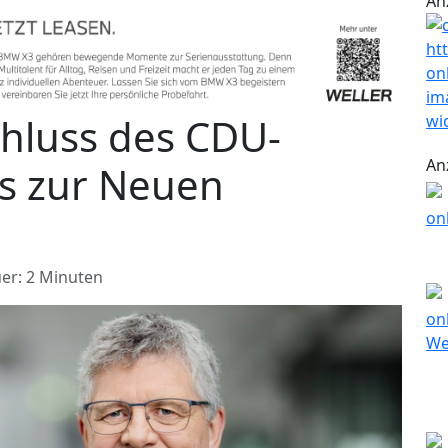
An
hluss des CDU-
An
s zur Neuen
er: 2 Minuten