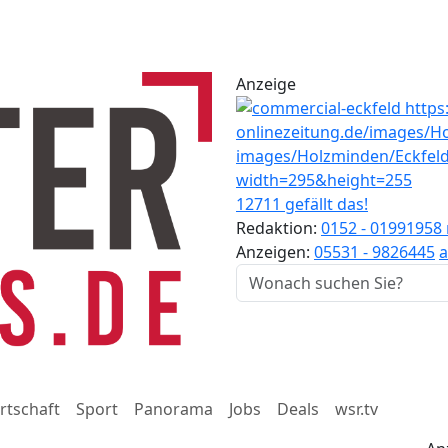
Anzeige
12711 gefällt das!
Redaktion:
0152 - 01991958
Anzeigen:
05531 - 9826445
a
rtschaft
Sport
Panorama
Jobs
Deals
wsr.tv