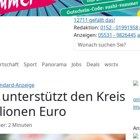
12711 gefällt das!
Redaktion:
0152 - 01991958
Anzeigen:
05531 - 9826445
a
rtschaft
Sport
Panorama
Jobs
Deals
wsr.tv
 unterstützt den Kreis
llionen Euro
er: 2 Minuten
An