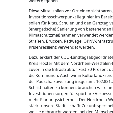
weitergegeben.
Diese Mittel sollen vor Ort einen sichtbare
Investitionsschwerpunkt liegt hier im Berei
sollen für Kitas, Schulen und den Ganztag v
(energetische) Sanierung von bestehende
Klimaschutzmaßnahmen verwendet werden. 
Straßen, Brücken, Radwege, ÖPNV-Infrastruktu
Krisenresilienz verwendet werden.
Dazu erklärt der CDU-Landtagsabgeordnete 
Kreis Höxter Mit dem Nordrhein-Westfalen-Pl
zuvor in die Infrastruktur. Fast 70 Prozent
die Kommunen. Auch wir in Kulturlandkreis 
der Pauschalzuweisung insgesamt 102.831.
Schritt halten zu können, brauchen wir eine 
Investitionen sorgen für spürbare Verbes
mehr Planungssicherheit. Der Nordrhein-We
stärkt unsere Stadt, schafft Zukunftsperspe
wo sie gebraucht werden: bei den Menschen