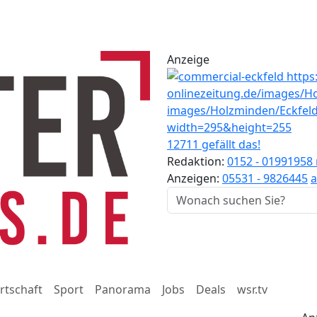
Anzeige
12711 gefällt das!
Redaktion:
0152 - 01991958
Anzeigen:
05531 - 9826445
a
rtschaft
Sport
Panorama
Jobs
Deals
wsr.tv