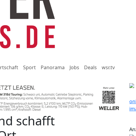
rtschaft
Sport
Panorama
Jobs
Deals
wsr.tv
nd schafft
An
Ort