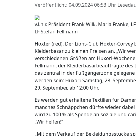
Veröffentlicht: 04.09.2024 06:53 Uhr
Lesedau
v.l.n.r. Präsident Frank Wilk, Maria Franke,
LF Stefan Fellmann
Höxter (red). Der Lions-Club Höxter-Corvey 
Kleiderbasar zu kleinen Preisen an. „Wir 
verschiedenen Größen am Huxori-Wochenend
Fellmann, der Kleiderbasarbeauftragte des L
das zentral in der Fußgängerzone gelegene 
werden sein: Huxori-
Samstag, 28. September
29. September, ab 12:00 Uhr.
Es werden gut erhaltene Textilien für Dame
manches Schnäppchen dürfte wieder dabei s
wird zu 100 % als Spende an soziale und cari
„Wir helfen!“
„Mit dem Verkauf der Bekleidungsstücke sp