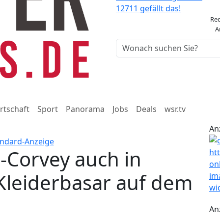
12711 gefällt das!
Re
A
rtschaft
Sport
Panorama
Jobs
Deals
wsr.tv
An
-Corvey auch in
Kleiderbasar auf dem
An