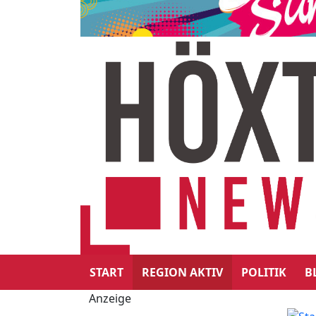
START
REGION AKTIV
POLITIK
B
Anzeige