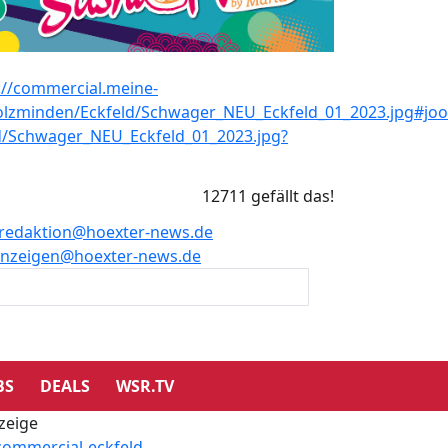
12711 gefällt das!
redaktion@hoexter-news.de
nzeigen@hoexter-news.de
BS
DEALS
WSR.TV
zeige