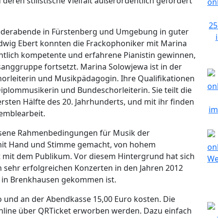
deren stilistische Vielfalt außerordentlich gefördert
ederabende in Fürstenberg und Umgebung in guter
dwig Ebert konnten die Frackophoniker mit Marina
tlich kompetente und erfahrene Pianistin gewinnen,
esanggruppe fortsetzt. Marina Solowjewa ist in der
Chorleiterin und Musikpädagogin. Ihre Qualifikationen
iplommusikerin und Bundeschorleiterin. Sie teilt die
rsten Hälfte des 20. Jahrhunderts, und mit ihr finden
emblearbeit.
essene Rahmenbedingungen für Musik der
 - mit Hand und Stimme gemacht, von hohem
 mit dem Publikum. Vor diesem Hintergrund hat sich
n sehr erfolgreichen Konzerten in den Jahren 2012
el in Brenkhausen gekommen ist.
o und an der Abendkasse 15,00 Euro kosten. Die
online über QRTicket erworben werden. Dazu einfach