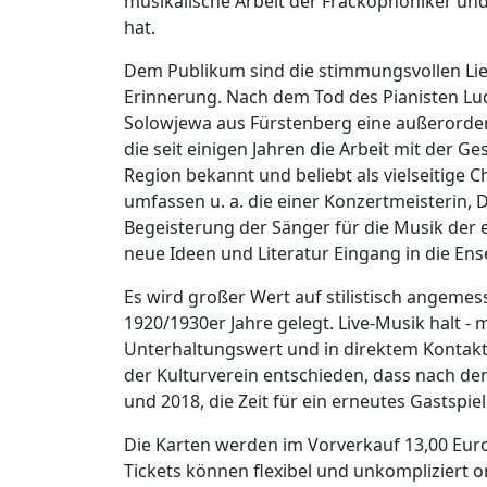
musikalische Arbeit der Frackophoniker und 
hat.
Dem Publikum sind die stimmungsvollen Li
Erinnerung. Nach dem Tod des Pianisten Lu
Solowjewa aus Fürstenberg eine außerorden
die seit einigen Jahren die Arbeit mit der G
Region bekannt und beliebt als vielseitige 
umfassen u. a. die einer Konzertmeisterin, D
Begeisterung der Sänger für die Musik der e
neue Ideen und Literatur Eingang in die Ens
Es wird großer Wert auf stilistisch angem
1920/1930er Jahre gelegt. Live-Musik halt
Unterhaltungswert und in direktem Kontakt
der Kulturverein entschieden, dass nach de
und 2018, die Zeit für ein erneutes Gastspi
Die Karten werden im Vorverkauf 13,00 Eur
Tickets können flexibel und unkompliziert 