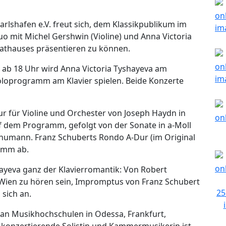
arlshafen e.V. freut sich, dem Klassikpublikum im
o mit Michel Gershwin (Violine) und Anna Victoria
Rathauses präsentieren zu können.
ab 18 Uhr wird Anna Victoria Tyshayeva am
loprogramm am Klavier spielen. Beide Konzerte
r für Violine und Orchester von Joseph Haydn in
uf dem Programm, gefolgt von der Sonate in a-Moll
Schumann. Franz Schuberts Rondo A-Dur (im Original
ramm ab.
ayeva ganz der Klavierromantik: Von Robert
ien zu hören sein, Impromptus von Franz Schubert
sich an.
 an Musikhochschulen in Odessa, Frankfurt,
 konzertierende Solistin und Kammermusikerin ist