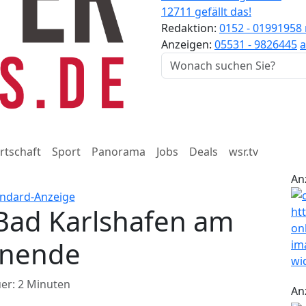
12711 gefällt das!
Redaktion:
0152 - 01991958
Anzeigen:
05531 - 9826445
a
rtschaft
Sport
Panorama
Jobs
Deals
wsr.tv
An
 Bad Karlshafen am
enende
er: 2 Minuten
An