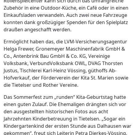
Rollenspielcenter kann sich durch das umfangreiche
Zubehör in eine Outdoor-Küche, ein Café oder in einen
Einkaufsladen verwandeln. Auch zwei neue Fahrzeuge
konnten dank großzügiger Spenden für den Spielplatz
draußen angeschafft werden.
Ermöglicht haben das, die LVM-Versicherungsagentur
Helga Frewer, Gronemeyer Maschinenfabrik GmbH &
Co., Antenbrink Bau GmbH & Co. KG, Vereinige
Volksbank, VerbundVolksbank OWL, DVAG Thorsten
Justus, Tischlerei Karl-Heinz Vössing, güthoffs Ab-
Hofverkauf, der Förderverein der Kita St. Marien sowie
die Tietelser und Rother Vereine.
Das Sommerfest zum „runden“ Kita-Geburtstag hatte
einen guten Zulauf. Die Ehemaligen drängten sich vor
den ausgestellten historischen Fotos aus acht
Jahrzehnten Kinderbetreuung in Tietelsen. „Sogar ein
Kindergartenkind der ersten Stunde aus Dalhausen war
gekommen“, freut sich Leiterin Petra Dierkes-Vössing.