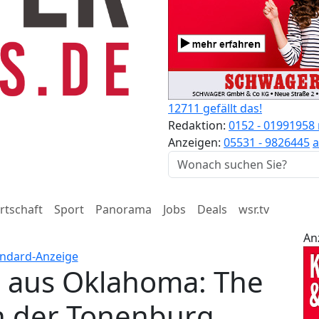
12711 gefällt das!
Redaktion:
0152 - 01991958
Anzeigen:
05531 - 9826445
a
rtschaft
Sport
Panorama
Jobs
Deals
wsr.tv
An
 aus Oklahoma: The
in der Tonenburg