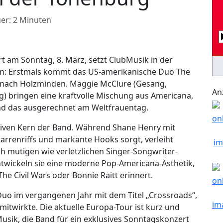
er: 2 Minuten
t am Sonntag, 8. März, setzt ClubMusik in der
en: Erstmals kommt das US-amerikanische Duo The
 nach Holzminden. Maggie McClure (Gesang,
An
) bringen eine kraftvolle Mischung aus Americana,
nd das ausgerechnet am Weltfrauentag.
tiven Kern der Band. Während Shane Henry mit
arrenriffs und markante Hooks sorgt, verleiht
h mutigen wie verletzlichen Singer-Songwriter-
ntwickeln sie eine moderne Pop-Americana-Ästhetik,
The Civil Wars oder Bonnie Raitt erinnert.
Duo im vergangenen Jahr mit dem Titel „Crossroads“,
itwirkte. Die aktuelle Europa-Tour ist kurz und
usik, die Band für ein exklusives Sonntagskonzert