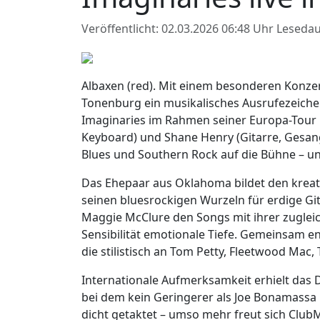
Veröffentlicht: 02.03.2026 06:48 Uhr
Lesedau
Albaxen (red). Mit einem besonderen Konzer
Tonenburg ein musikalisches Ausrufezeich
Imaginaries im Rahmen seiner Europa-Tour
Keyboard) und Shane Henry (Gitarre, Gesang
Blues und Southern Rock auf die Bühne – u
Das Ehepaar aus Oklahoma bildet den krea
seinen bluesrockigen Wurzeln für erdige Git
Maggie McClure den Songs mit ihrer zugleic
Sensibilität emotionale Tiefe. Gemeinsam e
die stilistisch an Tom Petty, Fleetwood Mac, 
Internationale Aufmerksamkeit erhielt das 
bei dem kein Geringerer als Joe Bonamassa m
dicht getaktet – umso mehr freut sich ClubM