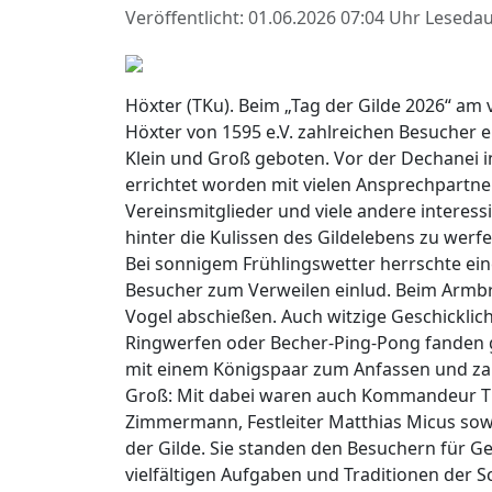
Veröffentlicht: 01.06.2026 07:04 Uhr
Lesedau
Höxter (TKu). Beim „Tag der Gilde 2026“ a
Höxter von 1595 e.V. zahlreichen Besuche
Klein und Groß geboten. Vor der Dechanei i
errichtet worden mit vielen Ansprechpartner
Vereinsmitglieder und viele andere interessi
hinter die Kulissen des Gildelebens zu werfe
Bei sonnigem Frühlingswetter herrschte ein
Besucher zum Verweilen einlud. Beim Armbr
Vogel abschießen. Auch witzige Geschicklic
Ringwerfen oder Becher-Ping-Pong fanden 
mit einem Königspaar zum Anfassen und zahl
Groß: Mit dabei waren auch Kommandeur 
Zimmermann, Festleiter Matthias Micus sowi
der Gilde. Sie standen den Besuchern für G
vielfältigen Aufgaben und Traditionen der S