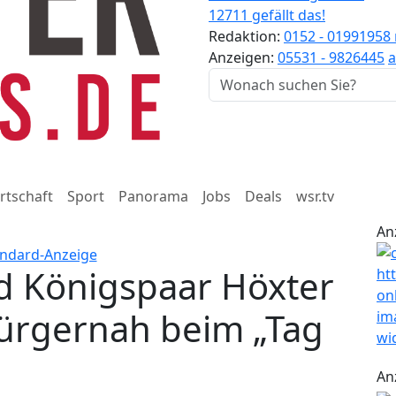
12711 gefällt das!
Redaktion:
0152 - 01991958
Anzeigen:
05531 - 9826445
a
rtschaft
Sport
Panorama
Jobs
Deals
wsr.tv
An
d Königspaar Höxter
bürgernah beim „Tag
An