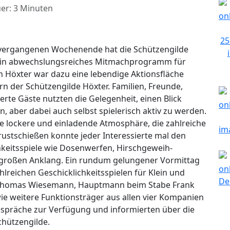
er: 3 Minuten
m vergangenen Wochenende hat die Schützengilde
r ein abwechslungsreiches Mitmachprogramm für
n Höxter war dazu eine lebendige Aktionsfläche
n der Schützengilde Höxter. Familien, Freunde,
erte Gäste nutzten die Gelegenheit, einen Blick
n, aber dabei auch selbst spielerisch aktiv zu werden.
e lockere und einladende Atmosphäre, die zahlreiche
ustschießen konnte jeder Interessierte mal den
hkeitsspiele wie Dosenwerfen, Hirschgeweih-
großen Anklang. Ein rundum gelungener Vormittag
reichen Geschicklichkeitsspielen für Klein und
Thomas Wiesemann, Hauptmann beim Stabe Frank
e weitere Funktionsträger aus allen vier Kompanien
espräche zur Verfügung und informierten über die
chützengilde.