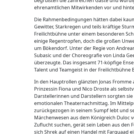
begrüßten die zahlreichen Gäste und würd
ehrenamtlichen Mitwirkenden vor und hinte
Die Rahmenbedingungen hätten dabei kaum
Gewitter, Starkregen und teils kräftige Stu
Freilichtbühne unter einem besonderen Sch
einige Regentropfen, doch die großen Unw
um Bökendorf. Unter der Regie von Andrean
Subasic und der Choreografie von Linda Geer
überzeugte. Das insgesamt 71-köpfige Ensemb
Talent und Teamgeist in der Freilichtbühne 
In den Hauptrollen glänzten Jonas Fromme a
Prinzessin Fiona und Nico Droste als selbs
Darstellerinnen und Darstellern sorgten si
emotionalen Theaternachmittag. Im Mittelpu
zurückgezogen in seinem Sumpf lebt und se
Märchenwesen aus dem Königreich Duloc ve
Zuflucht suchen, gerät sein Leben aus den
sich Shrek auf einen Handel mit Farquaad ei