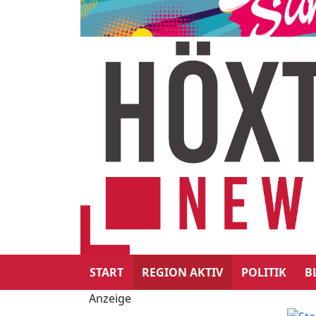
START
REGION AKTIV
POLITIK
B
Anzeige