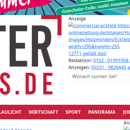
Anzeige
12711 gefällt das!
Redaktion:
0152 - 01991958
Anzeigen:
05531 - 9826445
a
LAULICHT
WIRTSCHAFT
SPORT
PANORAMA
JO
An