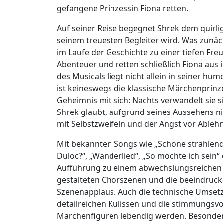
gefangene Prinzessin Fiona retten.
Auf seiner Reise begegnet Shrek dem quirli
seinem treuesten Begleiter wird. Was zunäc
im Laufe der Geschichte zu einer tiefen Fr
Abenteuer und retten schließlich Fiona aus 
des Musicals liegt nicht allein in seiner hu
ist keineswegs die klassische Märchenprinzes
Geheimnis mit sich: Nachts verwandelt sie s
Shrek glaubt, aufgrund seines Aussehens n
mit Selbstzweifeln und der Angst vor Ableh
Mit bekannten Songs wie „Schöne strahlende 
Duloc?“, „Wanderlied“, „So möchte ich sein“
Aufführung zu einem abwechslungsreichen 
gestalteten Chorszenen und die beeindru
Szenenapplaus. Auch die technische Umsetz
detailreichen Kulissen und die stimmungsvol
Märchenfiguren lebendig werden. Besonder