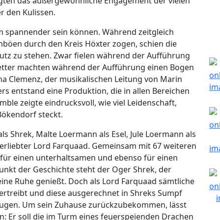
igten das außergewöhnliche Engagement der vielen
r den Kulissen.
 spannender sein können. Während zeitgleich
rmböen durch den Kreis Höxter zogen, schien die
utz zu stehen. Zwar fielen während der Aufführung
etter machten während der Aufführung einen Bogen
a Clemenz, der musikalischen Leitung von Marin
s entstand eine Produktion, die in allen Bereichen
le zeigte eindrucksvoll, wie viel Leidenschaft,
Bökendorf steckt.
ls Shrek, Malte Loermann als Esel, Jule Loermann als
tverliebter Lord Farquaad. Gemeinsam mit 67 weiteren
e für einen unterhaltsamen und ebenso für einen
nkt der Geschichte steht der Oger Shrek, der
ine Ruhe genießt. Doch als Lord Farquaad sämtliche
rtreibt und diese ausgerechnet in Shreks Sumpf
 Fugen. Um sein Zuhause zurückzubekommen, lässt
n: Er soll die im Turm eines feuerspeienden Drachen