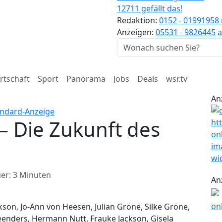
12711 gefällt das!
Redaktion:
0152 - 01991958
Anzeigen:
05531 - 9826445
a
rtschaft
Sport
Panorama
Jobs
Deals
wsr.tv
An
– Die Zukunft des
er: 3 Minuten
An
kson, Jo-Ann von Heesen, Julian Gröne, Silke Gröne,
eenders, Hermann Nutt, Frauke Jackson, Gisela