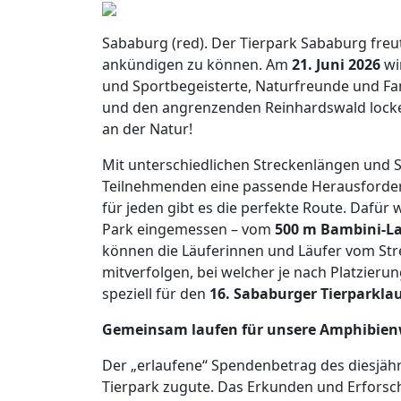
Sababurg (red). Der Tierpark Sababurg freut
ankündigen zu können. Am
21. Juni 2026
wi
und Sportbegeisterte, Naturfreunde und Fami
und den angrenzenden Reinhardswald locken.
an der Natur!
Mit unterschiedlichen Streckenlängen und Sc
Teilnehmenden eine passende Herausforderu
für jeden gibt es die perfekte Route. Dafü
Park eingemessen – vom
500 m Bambini-L
können die Läuferinnen und Läufer vom St
mitverfolgen, bei welcher je nach Platzier
speziell für den
16. Sababurger Tierparklau
Gemeinsam laufen für unsere Amphibien
Der „erlaufene“ Spendenbetrag des diesjäh
Tierpark zugute. Das Erkunden und Erforsc