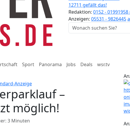
12711 gefällt das!
Redaktion:
0152 - 01991958
Anzeigen:
05531 - 9826445
a
rtschaft
Sport
Panorama
Jobs
Deals
wsr.tv
An
erparklauf –
zt möglich!
er: 3 Minuten
An