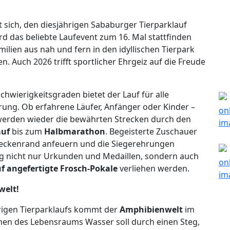
 sich, den diesjährigen Sababurger Tierparklauf
rd das beliebte Laufevent zum 16. Mal stattfinden
lien aus nah und fern in den idyllischen Tierpark
 Auch 2026 trifft sportlicher Ehrgeiz auf die Freude
hwierigkeitsgraden bietet der Lauf für alle
ng. Ob erfahrene Läufer, Anfänger oder Kinder –
r werden wieder die bewährten Strecken durch den
auf
bis zum
Halbmarathon
. Begeisterte Zuschauer
reckenrand anfeuern und die Siegerehrungen
ung nicht nur Urkunden und Medaillen, sondern auch
f angefertigte Frosch-Pokale
verliehen werden.
welt!
rigen Tierparklaufs kommt der
Amphibienwelt
im
hen des Lebensraums Wasser soll durch einen Steg,