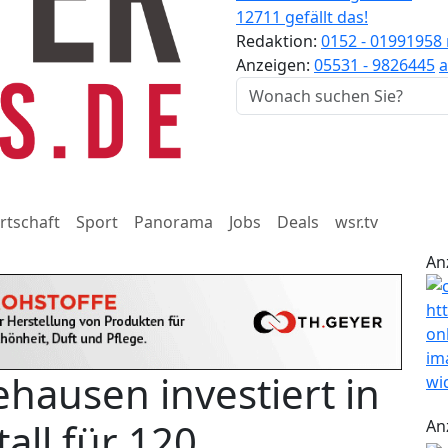
12711 gefällt das!
Redaktion:
0152 - 01991958
Anzeigen:
05531 - 9826445
a
rtschaft
Sport
Panorama
Jobs
Deals
wsr.tv
An
ehausen investiert in
all für 120
An