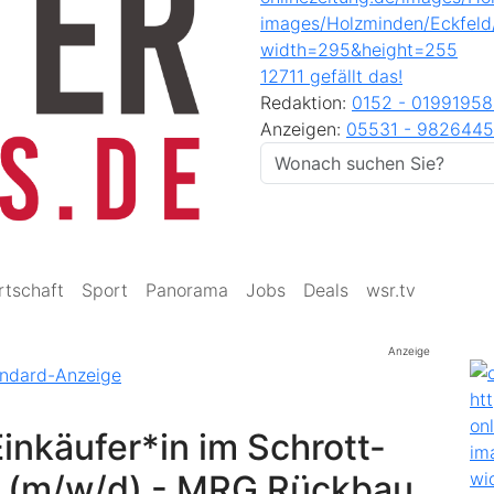
12711 gefällt das!
Redaktion:
0152 - 0199195
Anzeigen:
05531 - 9826445
rtschaft
Sport
Panorama
Jobs
Deals
wsr.tv
Anzeige
inkäufer*in im Schrott-
l (m/w/d) - MRG Rückbau