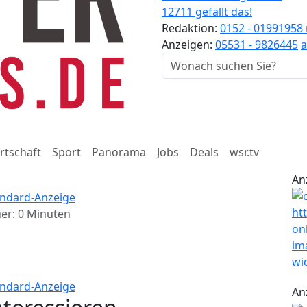
12711 gefällt das!
Redaktion:
0152 - 01991958
Anzeigen:
05531 - 9826445
a
rtschaft
Sport
Panorama
Jobs
Deals
wsr.tv
An
er: 0 Minuten
An