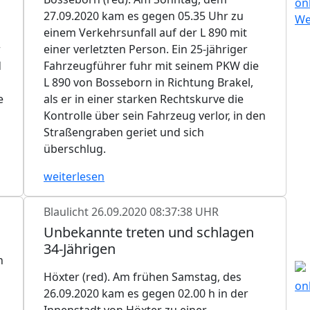
27.09.2020 kam es gegen 05.35 Uhr zu
einem Verkehrsunfall auf der L 890 mit
r
einer verletzten Person. Ein 25-jähriger
d
Fahrzeugführer fuhr mit seinem PKW die
L 890 von Bosseborn in Richtung Brakel,
e
als er in einer starken Rechtskurve die
Kontrolle über sein Fahrzeug verlor, in den
Straßengraben geriet und sich
überschlug.
weiterlesen
Blaulicht
26.09.2020 08:37:38 UHR
Unbekannte treten und schlagen
34-Jährigen
n
Höxter (red). Am frühen Samstag, des
26.09.2020 kam es gegen 02.00 h in der
Innenstadt von Höxter zu einer