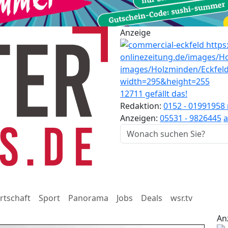
Anzeige
12711 gefällt das!
Redaktion:
0152 - 01991958
Anzeigen:
05531 - 9826445
a
rtschaft
Sport
Panorama
Jobs
Deals
wsr.tv
An