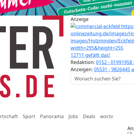
Anzeige
12711 gefällt das!
Redaktion:
0152 - 01991958
Anzeigen:
05531 - 9826445
a
rtschaft
Sport
Panorama
Jobs
Deals
wsr.tv
An