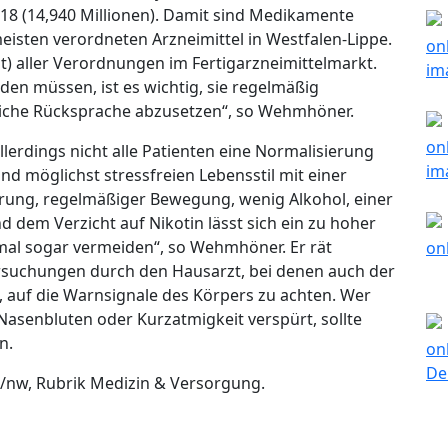
018 (14,940 Millionen). Damit sind Medikamente
isten verordneten Arzneimittel in Westfalen-Lippe.
ent) aller Verordnungen im Fertigarzneimittelmarkt.
n müssen, ist es wichtig, sie regelmäßig
liche Rücksprache abzusetzen“, so Wehmhöner.
lerdings nicht alle Patienten eine Normalisierung
d möglichst stressfreien Lebensstil mit einer
ung, regelmäßiger Bewegung, wenig Alkohol, einer
 dem Verzicht auf Nikotin lässt sich ein zu hoher
al sogar vermeiden“, so Wehmhöner. Er rät
suchungen durch den Hausarzt, bei denen auch der
h, auf die Warnsignale des Körpers zu achten. Wer
Nasenbluten oder Kurzatmigkeit verspürt, sollte
n.
e/nw, Rubrik Medizin & Versorgung.