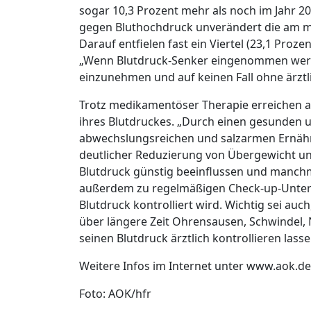
sogar 10,3 Prozent mehr als noch im Jahr 2
gegen Bluthochdruck unverändert die am me
Darauf entfielen fast ein Viertel (23,1 Proz
„Wenn Blutdruck-Senker eingenommen werde
einzunehmen und auf keinen Fall ohne ärzt
Trotz medikamentöser Therapie erreichen al
ihres Blutdruckes. „Durch einen gesunden un
abwechslungsreichen und salzarmen Ernähr
deutlicher Reduzierung von Übergewicht und
Blutdruck günstig beeinflussen und manchm
außerdem zu regelmäßigen Check-up-Unter
Blutdruck kontrolliert wird. Wichtig sei auc
über längere Zeit Ohrensausen, Schwindel, 
seinen Blutdruck ärztlich kontrollieren lasse
Weitere Infos im Internet unter www.aok.d
Foto: AOK/hfr