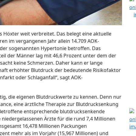
s Höxter weit verbreitet. Das belegt eine aktuelle
n im vergangenen Jahr allein 14.709 AOK-
 der sogenannten Hypertonie betroffen. Das
nteil der Männer lag mit 46,6 Prozent unter dem der
rsacht keine Schmerzen. Daher kann er lange
rhaft erhöhter Blutdruck der bedeutende Risikofaktor
nfarkt oder Schlaganfall“, sagt AOK-
htig, die eigenen Blutdruckwerte zu kennen. Denn nur
hance, eine ärztliche Therapie zur Blutdrucksenkung
n Betroffene entsprechende blutdrucksenkende
e niedergelassenen Ärzte für die rund 7,4 Millionen
 insgesamt 16,478 Millionen Packungen
zent mehr als im Vorjahr (15,967 Millionen) und