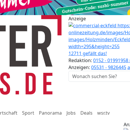
Anzeige
12711 gefällt das!
Redaktion:
0152 - 01991958
Anzeigen:
05531 - 9826445
a
rtschaft
Sport
Panorama
Jobs
Deals
wsr.tv
An