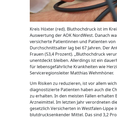
Kreis Höxter (red). Bluthochdruck ist im Krei
Auswertung der AOK NordWest. Danach ware
versicherte Patientinnen und Patienten von
Durchschnittsalter lag bei 67 Jahren. Der A
Frauen (53,4 Prozent). „Bluthochdruck veru
unentdeckt bleiben. Allerdings ist ein daue
für lebensgefährliche Krankheiten wie Herzi
Serviceregionsleiter Matthias Wehmhöner.
Um Risiken zu reduzieren, ist vor allem wic
diagnostizierte Patienten haben auch die C
zu erhalten. In den meisten Fällen erhalte
Arzneimittel. Im letzten Jahr verordneten di
gesetzlich Versicherten in Westfalen-Lippe
blutdrucksenkender Mittel. Das sind 3,2 Pro