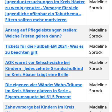
Jugenduntersuchungen im Kreis Höxter
Madeline
zu wenig genutzt - Vorsorge für viele
Sprock
Jugendliche offenbar ein Tabuthema –
Eltern sollten mehr motivieren
Antrag auf Pflegeleistungen stellen:
Madeline
Welche Fristen gelten dann?
Sprock
Tickets für die Fußball-EM 2024 - Was es
Madeline
zu beachten gilt
Sprock
AOK warnt vor Sehschwäche bei
Madeline
Kindern - Jedes zehnte Grundschulkind
Sprock
im Kreis Höxter trägt eine Brille
Die eigenen vier Wände: Wohn-Träume
Madeline
im Kreis Höxter platzen in Serie –
Sprock
Eigentumsquote bei 61,5 Prozent
Zahnvorsorge bei Kindern im Kreis
Madeline