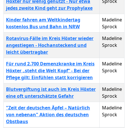
Höxter nur wenig genutzt - Nur etwa
Sprock
jedes zweite Kind geht zur Prophylaxe
Kinder fahren am Weltkindertag
Madeline
kostenlos Bus und Bahn in NRW
Sprock
Rotavirus-Fälle im Kreis Höxter wieder
Madeline
angestiegen - Hochansteckend und
Sprock
leicht übertragbar
Für rund 2.700 Demenzkranke im Kreis
Madeline
Höxter „steht die Welt Kopf“ - Bei der
Sprock
Pflege gilt: Einfühlen statt korrigieren
Blutvergiftung ist auch im Kreis Höxter
Madeline
eine oft unterschätzte Gefahr
Sprock
"Zeit der deutschen Äpfel – Natürlich
Madeline
von nebenan" Aktion des deutschen
Sprock
Obstbaus