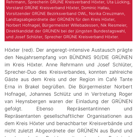
Rehrmann, Sprecherin GRÜNE Kreisverband Höxter, Uta Lücking,
Vorstand GRÜNE Kreisverband Höxter, Dominic Hallau,
Vorsitzender GRÜNE Bezirksverband OWL, Norika Creuzmann,
Landtagsabgeordnete der GRÜNEN für den Kreis Höxter,
Norbert Hofnagel, Bürgermeister Willebadessen, Nik Riesmeier,
Direktkandidat der GRÜNEN bei der jüngsten Bundestagswahl,
und Josef Schlüter, Sprecher GRÜNE Kreisverband Höxter.
Höxter (red). Der angeregt-intensive Austausch prägte
den Neujahrsempfang von BÜNDNIS 90/DIE GRÜNEN
im Kreis Höxter. Anne Rehrmann und Josef Schlüter,
Sprecher-Duo des Kreisverbandes, konnten zahlreiche
Gäste aus dem Kreis und der Region im Café Tante
Erna in Brakel begrüßen. Die Bürgermeister Norbert
Hofnagel, Johannes Schlütz und in Vertretung Roger
van Heynsbergen waren der Einladung der GRÜNEN
gefolgt. Ebenso Repräsentantinnen und
Repräsentanten gesellschaftlicher Organisationen aus
dem Kreis Höxter und benachbarter Kreisverbände und
nicht zuletzt Abgeordnete der GRÜNEN aus Bund und