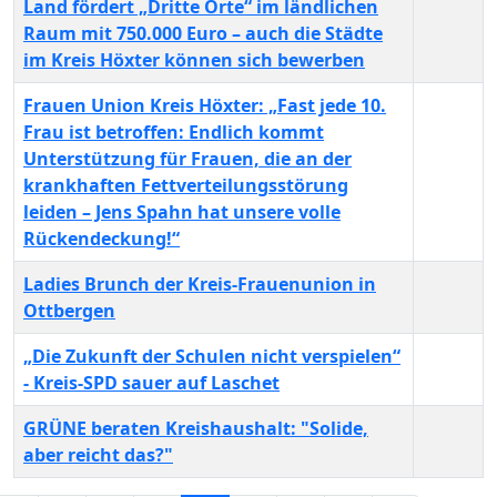
Land fördert „Dritte Orte“ im ländlichen
Raum mit 750.000 Euro – auch die Städte
im Kreis Höxter können sich bewerben
Frauen Union Kreis Höxter: „Fast jede 10.
Frau ist betroffen: Endlich kommt
Unterstützung für Frauen, die an der
krankhaften Fettverteilungsstörung
leiden – Jens Spahn hat unsere volle
Rückendeckung!“
Ladies Brunch der Kreis-Frauenunion in
Ottbergen
„Die Zukunft der Schulen nicht verspielen“
- Kreis-SPD sauer auf Laschet
GRÜNE beraten Kreishaushalt: "Solide,
aber reicht das?"
Beiträge