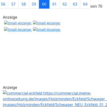
56
57
58
59
60
61
62
63
64
Seite 60 von 70
Anzeige
Anzeige