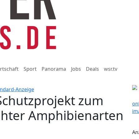
rtschaft
Sport
Panorama
Jobs
Deals
wsr.tv
Schutzprojekt zum
rohter Amphibienarten
An