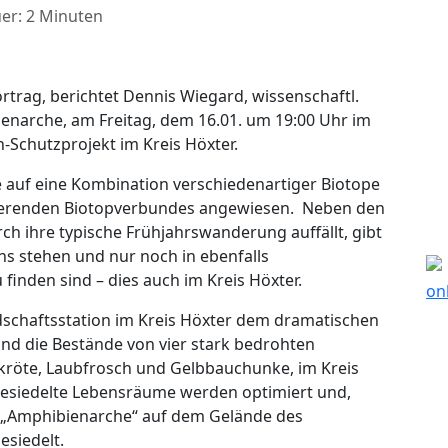
er: 2 Minuten
ortrag, berichtet Dennis Wiegard, wissenschaftl.
enarche, am Freitag, dem 16.01. um 19:00 Uhr im
Schutzprojekt im Kreis Höxter.
 auf eine Kombination verschiedenartiger Biotope
onierenden Biotopverbundes angewiesen. Neben den
ch ihre typische Frühjahrswanderung auffällt, gibt
ns stehen und nur noch in ebenfalls
nden sind – dies auch im Kreis Höxter.
schaftsstation im Kreis Höxter dem dramatischen
d die Bestände von vier stark bedrohten
kröte, Laubfrosch und Gelbbauchunke, im Kreis
s besiedelte Lebensräume werden optimiert und,
r „Amphibienarche“ auf dem Gelände des
esiedelt.