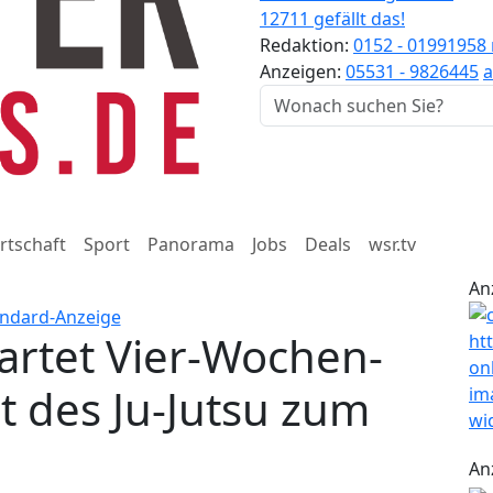
12711 gefällt das!
Redaktion:
0152 - 01991958
Anzeigen:
05531 - 9826445
a
rtschaft
Sport
Panorama
Jobs
Deals
wsr.tv
An
tartet Vier-Wochen-
eit des Ju-Jutsu zum
An