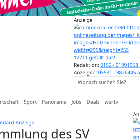
Anzeige
12711 gefällt das!
Redaktion:
0152 - 01991958
Anzeigen:
05531 - 9826445
a
rtschaft
Sport
Panorama
Jobs
Deals
wsr.tv
An
ammlung des SV