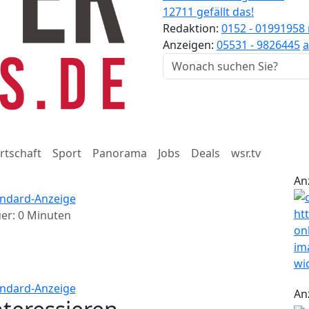
12711 gefällt das!
Redaktion:
0152 - 01991958
Anzeigen:
05531 - 9826445
a
rtschaft
Sport
Panorama
Jobs
Deals
wsr.tv
An
er: 0 Minuten
An