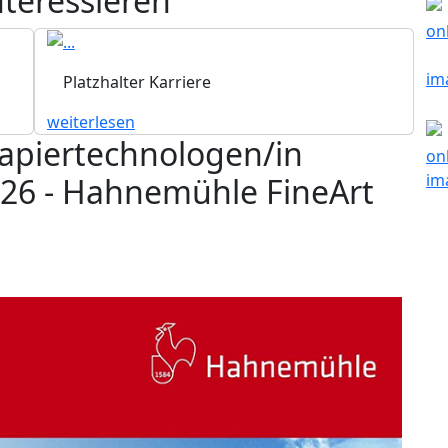
nteressieren
Platzhalter Karriere
weiterlesen
apiertechnologen/in
026 - Hahnemühle FineArt