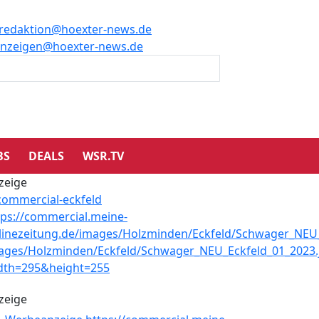
redaktion@hoexter-news.de
nzeigen@hoexter-news.de
BS
DEALS
WSR.TV
zeige
zeige