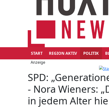
START
REGION AKTIV
POLITIK
B
Anzeige
SPD: „Generatio
- Nora Wieners: 
in jedem Alter hie