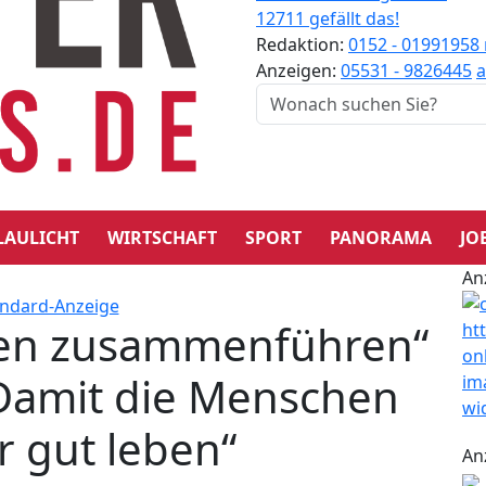
12711 gefällt das!
Redaktion:
0152 - 01991958
Anzeigen:
05531 - 9826445
a
LAULICHT
WIRTSCHAFT
SPORT
PANORAMA
JO
An
nen zusammenführen“
„Damit die Menschen
r gut leben“
An