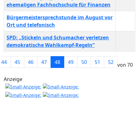
ehemaligen Fachhochschule für Finanzen
Bürgermeistersprechstunde im August vor
Ort und telefonisch
SPD: „Stickeln und Schumacher verletzen
demokratische Wahlkampf-Regeln“
Beiträge
44
45
46
47
48
49
50
51
52
Seite 48 von 70
Anzeige