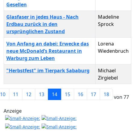
Gesellen
Glasfaser in jedes Haus - Nach
Madeline
Erdbau zurück in den
Sprock
ursprünglichen Zustand
Von Anfang an dabei: Erwecke das
Lorena
neue McDonald’s Restaurant in
Wiedenbruch
Warburg zum Leben
"Herbstfest" im Tierpark Sababurg
Michael
Zirgiebel
Beiträge
10
11
12
13
14
15
16
17
18
Seite 14 von 77
Anzeige