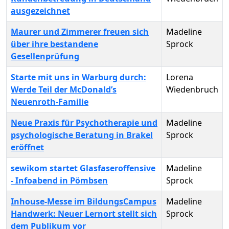
ausgezeichnet
Maurer und Zimmerer freuen sich
Madeline
über ihre bestandene
Sprock
Gesellenprüfung
Starte mit uns in Warburg durch:
Lorena
Werde Teil der McDonald’s
Wiedenbruch
Neuenroth-Familie
Neue Praxis für Psychotherapie und
Madeline
psychologische Beratung in Brakel
Sprock
eröffnet
sewikom startet Glasfaseroffensive
Madeline
- Infoabend in Pömbsen
Sprock
Inhouse-Messe im BildungsCampus
Madeline
Handwerk: Neuer Lernort stellt sich
Sprock
dem Publikum vor