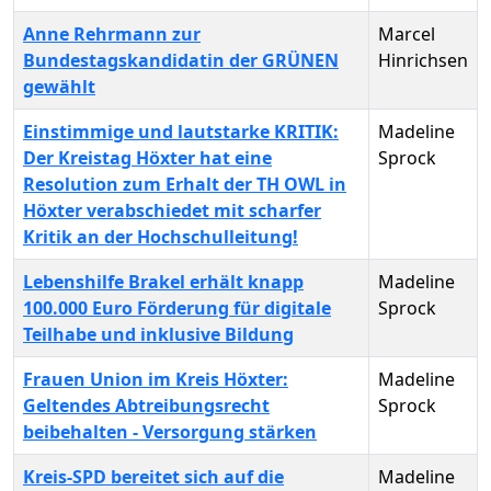
Anne Rehrmann zur
Marcel
Bundestagskandidatin der GRÜNEN
Hinrichsen
gewählt
Einstimmige und lautstarke KRITIK:
Madeline
Der Kreistag Höxter hat eine
Sprock
Resolution zum Erhalt der TH OWL in
Höxter verabschiedet mit scharfer
Kritik an der Hochschulleitung!
Lebenshilfe Brakel erhält knapp
Madeline
100.000 Euro Förderung für digitale
Sprock
Teilhabe und inklusive Bildung
Frauen Union im Kreis Höxter:
Madeline
Geltendes Abtreibungsrecht
Sprock
beibehalten - Versorgung stärken
Kreis-SPD bereitet sich auf die
Madeline