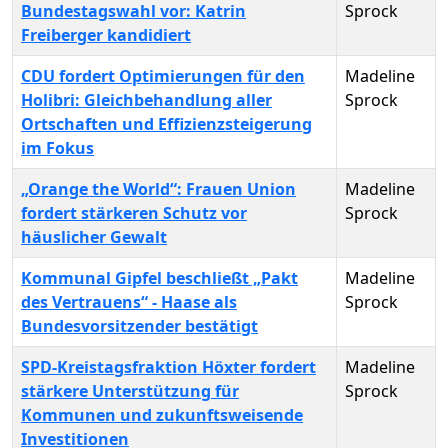
Bundestagswahl vor: Katrin
Sprock
Freiberger kandidiert
CDU fordert Optimierungen für den
Madeline
Holibri: Gleichbehandlung aller
Sprock
Ortschaften und Effizienzsteigerung
im Fokus
„Orange the World“: Frauen Union
Madeline
fordert stärkeren Schutz vor
Sprock
häuslicher Gewalt
Kommunal Gipfel beschließt „Pakt
Madeline
des Vertrauens“ - Haase als
Sprock
Bundesvorsitzender bestätigt
SPD-Kreistagsfraktion Höxter fordert
Madeline
stärkere Unterstützung für
Sprock
Kommunen und zukunftsweisende
Investitionen