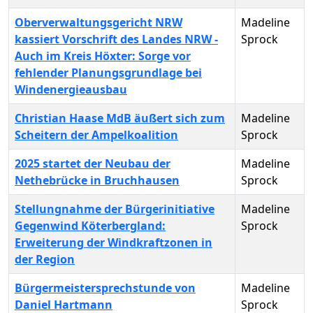
Oberverwaltungsgericht NRW
Madeline
kassiert Vorschrift des Landes NRW -
Sprock
Auch im Kreis Höxter: Sorge vor
fehlender Planungsgrundlage bei
Windenergieausbau
Christian Haase MdB äußert sich zum
Madeline
Scheitern der Ampelkoalition
Sprock
2025 startet der Neubau der
Madeline
Nethebrücke in Bruchhausen
Sprock
Stellungnahme der Bürgerinitiative
Madeline
Gegenwind Köterbergland:
Sprock
Erweiterung der Windkraftzonen in
der Region
Bürgermeistersprechstunde von
Madeline
Daniel Hartmann
Sprock