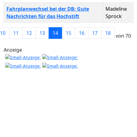
Fahrplanwechsel bei der DB: Gute
Madeline
Nachrichten für das Hochstift
Sprock
Beiträge
10
11
12
13
14
15
16
17
18
Seite 14 von 70
Anzeige