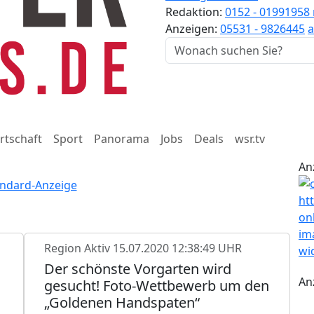
Redaktion:
0152 - 01991958
Anzeigen:
05531 - 9826445
a
rtschaft
Sport
Panorama
Jobs
Deals
wsr.tv
An
Region Aktiv
15.07.2020 12:38:49 UHR
Der schönste Vorgarten wird
An
gesucht! Foto-Wettbewerb um den
„Goldenen Handspaten“