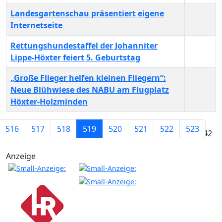
Landesgartenschau präsentiert eigene
Internetseite
Rettungshundestaffel der Johanniter
Lippe-Höxter feiert 5. Geburtstag
„Große Flieger helfen kleinen Fliegern“:
Neue Blühwiese des NABU am Flugplatz
Höxter-Holzminden
Beiträge
516
517
518
519
520
521
522
523
Seite 519 von 742
Anzeige